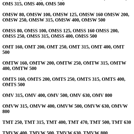
OMS 315, OMS 400, OMS 500
OMS
W
80, OMS
W
100, OMS
W
125, OMS
W
160 OMS
W
200,
OMS
W
250, OMS
W
315, OMS
W
400, OMS
W
500
OMS
S
80, OMS
S
100, OMS
S
125, OMS
S
160 OMS
S
200,
OMS
S
250, OMS
S
315, OM
S
S 400, OMS
S
500
OMT 160, OMT 200, OMT 250, OMT 315, OMT 400, OMT
500
OMT
W
160, OMT
W
200, OMT
W
250, OMT
W
315, OMT
W
400, OMT
W
500
OMT
S
160, OMT
S
200, OMT
S
250, OMT
S
315, OMT
S
400,
OMT
S
500
OMV 315, OMV 400, OMV 500, OMV 630, OMV 800
OMV
W
315, OMV
W
400, OMV
W
500, OMV
W
630, OMV
W
800
TMT 250, TMT 315, TMT 400, TMT 470, TMT 500, TMT 630
TMVW 400, TMVW 500, TMVW 630, TMVW 800