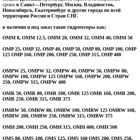
сроки
в Санкт—Петербург, Москву, Владивосток,
Новосибирск, Екатеринбург и другие города по всей
территории России и Стран СНГ.
в наличии и под заказ такие гидромторы как:
OMM 8, OMM 12.5, OMM 20, OMM 32, OMM 40, OMM 50
OMP 25, OMP 32, OMP 40, OMP 50, OMP 80, OMP 100, OMP
125 OMP 160, OMP 200, OMP 250, OMP 315, OMP 400
OMPW
25,
OMPW
32,
OMPW
40,
OMPW
50,
OMPW
80,
OMPW
100,
OMPW
125
OMPW
160,
OMPW
200,
OMPW
250,
OMPW
315,
OMPW
400
OMR 50, OMR 80, OMR 100, OMR 125 OMR 160, OMR 200,
OMR 250, OMR 315, OMR 375
OMR
W
50, OMR
W
80, OMR
W
100, OMR
W
125 OMR
W
160,
OMR
W
200, OMR
W
250, OMR
W
315, OMR
W
375
OMH 200, OMH 250, OMH 315, OMH 400, OMH 500
OMS 80, OMS 100, OMS 125, OMS 160 OMS 200, OMS 250,