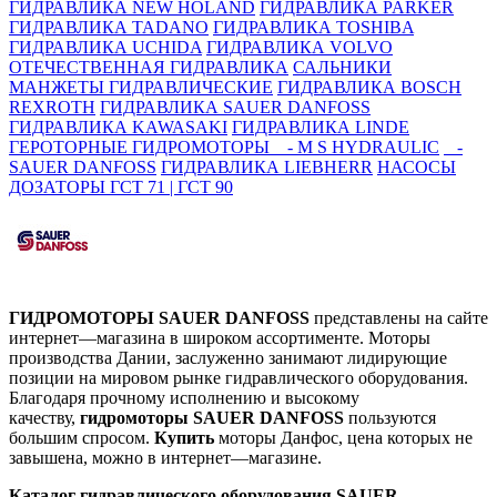
ГИДРАВЛИКА NEW HOLAND
ГИДРАВЛИКА PARKER
ГИДРАВЛИКА TADANO
ГИДРАВЛИКА TOSHIBA
ГИДРАВЛИКА UCHIDA
ГИДРАВЛИКА VOLVO
ОТЕЧЕСТВЕННАЯ ГИДРАВЛИКА
САЛЬНИКИ
МАНЖЕТЫ ГИДРАВЛИЧЕСКИЕ
ГИДРАВЛИКА BOSCH
REXROTH
ГИДРАВЛИКА SAUER DANFOSS
ГИДРАВЛИКА KAWASAKI
ГИДРАВЛИКА LINDE
ГЕРОТОРНЫЕ ГИДРОМОТОРЫ
- M S HYDRAULIC
-
SAUER DANFOSS
ГИДРАВЛИКА LIEBHERR
НАСОСЫ
ДОЗАТОРЫ
ГСТ 71 | ГСТ 90
ГИДРОМОТОРЫ SAUER DANFOSS
представлены на сайте
интернет—магазина в широком ассортименте. Моторы
производства Дании, заслуженно занимают лидирующие
позиции на мировом рынке гидравлического оборудования.
Благодаря прочному исполнению и высокому
качеству,
гидромоторы SAUER DANFOSS
пользуются
большим спросом.
Купить
моторы Данфос, цена которых не
завышена, можно в интернет—магазине.
Каталог гидравлического оборудования SAUER